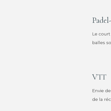
Padel
Le court
balles s
VTT
Envie de
de la ré