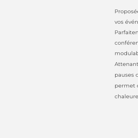
Proposée
vos évén
Parfaite
conféren
modulabl
Attenant 
pauses c
permet d
chaleure