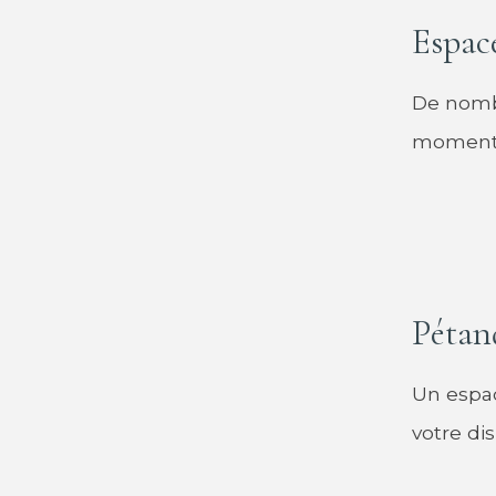
Espac
De nombr
moment l
Pétan
Un espac
votre dis