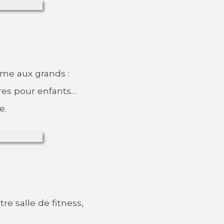
omme aux grands :
vres pour enfants…
e.
re salle de fitness,